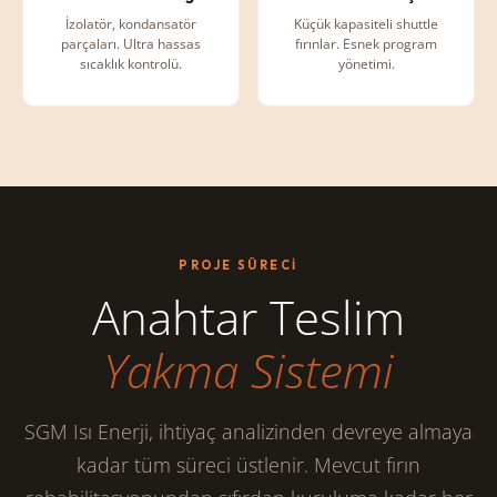
İzolatör, kondansatör
Küçük kapasiteli shuttle
parçaları. Ultra hassas
fırınlar. Esnek program
sıcaklık kontrolü.
yönetimi.
PROJE SÜRECI
Anahtar Teslim
Yakma Sistemi
SGM Isı Enerji, ihtiyaç analizinden devreye almaya
kadar tüm süreci üstlenir. Mevcut fırın