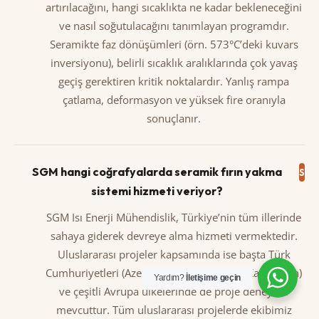
artırılacağını, hangi sıcaklıkta ne kadar bekleneceğini
ve nasıl soğutulacağını tanımlayan programdır.
Seramikte faz dönüşümleri (örn. 573°C’deki kuvars
inversiyonu), belirli sıcaklık aralıklarında çok yavaş
geçiş gerektiren kritik noktalardır. Yanlış rampa
çatlama, deformasyon ve yüksek fire oranıyla
sonuçlanır.
SGM hangi coğrafyalarda seramik fırın yakma
sistemi hizmeti veriyor?
SGM Isı Enerji Mühendislik, Türkiye’nin tüm illerinde
sahaya giderek devreye alma hizmeti vermektedir.
Uluslararası projeler kapsamında ise başta Türk
Cumhuriyetleri (Azerbaycan, Özbekistan, Kazakistan)
Yardım?
İletişime geçin
ve çeşitli Avrupa ülkelerinde de proje deneyimi
mevcuttur. Tüm uluslararası projelerde ekibimiz