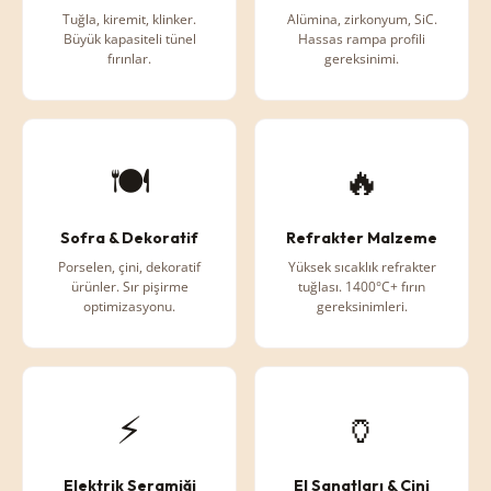
Tuğla, kiremit, klinker.
Alümina, zirkonyum, SiC.
Büyük kapasiteli tünel
Hassas rampa profili
fırınlar.
gereksinimi.
🍽️
🔥
Sofra & Dekoratif
Refrakter Malzeme
Porselen, çini, dekoratif
Yüksek sıcaklık refrakter
ürünler. Sır pişirme
tuğlası. 1400°C+ fırın
optimizasyonu.
gereksinimleri.
⚡
🏺
Elektrik Seramiği
El Sanatları & Çini