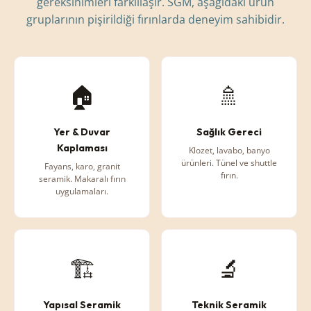
gereksinimleri farklılaşır. SGM, aşağıdaki ürün
gruplarının pişirildiği fırınlarda deneyim sahibidir.
🏠
🚿
Yer & Duvar
Sağlık Gereci
Kaplaması
Klozet, lavabo, banyo
ürünleri. Tünel ve shuttle
Fayans, karo, granit
fırın.
seramik. Makaralı fırın
uygulamaları.
🏗️
🔬
Yapısal Seramik
Teknik Seramik