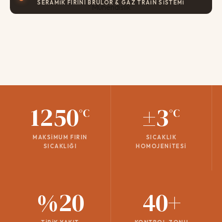
SERAMIK FIRINI BRÜLÖR & GAZ TRAIN SISTEMI
1250
±3
°C
°C
MAKSIMUM FIRIN
SICAKLIK
SICAKLIĞI
HOMOJENITESI
%20
40+