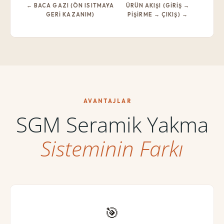
← BACA GAZI (ÖN ISITMAYA
ÜRÜN AKIŞI (GIRIŞ →
GERI KAZANIM)
PIŞIRME → ÇIKIŞ) →
AVANTAJLAR
SGM Seramik Yakma
Sisteminin Farkı
🎯