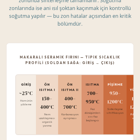
zonunda sinterleşme tamamlanır. Soğutma
zonlarında ise ani ısıl şoktan kaçınmak için kontrollü
soğutma yapılır — bu zon hatalar açısından en kritik
bölümdür.
MAKARALI SERAMIK FIRINI — TIPIK SICAKLIK
PROFILI (SOLDAN SAĞA: GIRIŞ → ÇIKIŞ)
GIRIŞ
ÖN
ÖN
ISITMA
PIŞIRME
E
ISITMA I
ISITMA II
YÜK
~25°C
700–
950–
150–
400–
115
950°C
1200°C
Ham ürün
yükleme
400°C
700°C
125
Faz
Sinterleşme
dönüşümleri
vitrifikasyon
Nem
Karbonasyon
Pik sıc
sıvı faz
uzaklaşması
ayrışması
ve tu
başlangıcı
organik
yanma