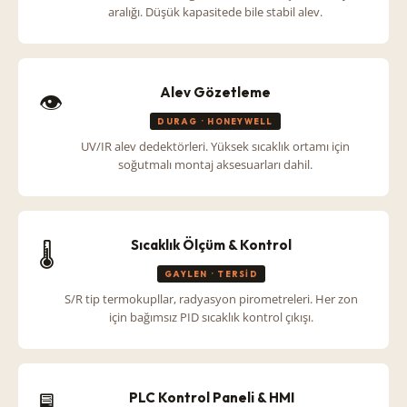
aralığı. Düşük kapasitede bile stabil alev.
Alev Gözetleme
👁️
DURAG · HONEYWELL
UV/IR alev dedektörleri. Yüksek sıcaklık ortamı için
soğutmalı montaj aksesuarları dahil.
Sıcaklık Ölçüm & Kontrol
🌡️
GAYLEN · TERSID
S/R tip termokupllar, radyasyon pirometreleri. Her zon
için bağımsız PID sıcaklık kontrol çıkışı.
PLC Kontrol Paneli & HMI