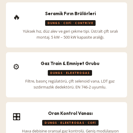
Seramik Fırın Brülörleri
🔥
DUNGS · COFI · CONTRIVE
Yüksek hız, düz alev ve geri çekme tipi. Üst/alt çift sıralı
montaj. 5 kW – 500 kW kapasite aralığı.
Gaz Train & Emniyet Grubu
⚙️
DUNGS · ELEKTROGAS
Filtre, basınç regülatörü, çift selenoid vana, LDT gaz
sızdırmazlık dedektörü. EN 746-2 uyumlu.
Oran Kontrol Vanası
🎛️
DUNGS · ELEKTROGAS · COFI
Hava debisine oransal gaz kontrolü. Geniş modülasyon