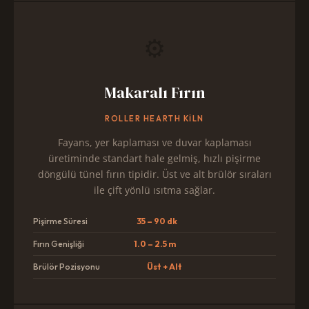
⚙️
Makaralı Fırın
ROLLER HEARTH KILN
Fayans, yer kaplaması ve duvar kaplaması
üretiminde standart hale gelmiş, hızlı pişirme
döngülü tünel fırın tipidir. Üst ve alt brülör sıraları
ile çift yönlü ısıtma sağlar.
Pişirme Süresi
35 – 90 dk
Fırın Genişliği
1.0 – 2.5 m
Brülör Pozisyonu
Üst + Alt