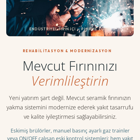
ENDÜSTRIYEL FIRIN İÇI — PIŞIRME ZONU
REHABILITASYON & MODERNIZASYON
Mevcut Fırınınızı
Verimlileştirin
Yeni yatırım şart değil. Mevcut seramik fırınınızın
yakma sistemini modernize ederek yakıt tasarrufu
ve kalite iyileştirmesi sağlayabilirsiniz.
Eskimiş brülörler, manuel basınç ayarlı gaz trainler
veya ON/OFF çalışan eski kontrol sistemleri; hem yakıt