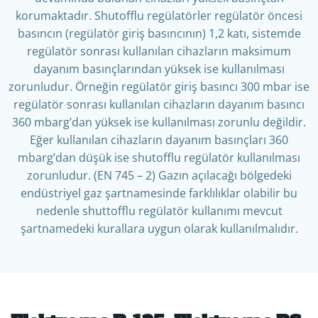
korumaktadır. Shutofflu regülatörler regülatör öncesi
basıncın (regülatör giriş basıncının) 1,2 katı, sistemde
regülatör sonrası kullanılan cihazların maksimum
dayanım basınçlarından yüksek ise kullanılması
zorunludur. Örneğin regülatör giriş basıncı 300 mbar ise
regülatör sonrası kullanılan cihazların dayanım basıncı
360 mbarg’dan yüksek ise kullanılması zorunlu değildir.
Eğer kullanılan cihazların dayanım basınçları 360
mbarg’dan düşük ise shutofflu regülatör kullanılması
zorunludur. (EN 745 – 2) Gazın açılacağı bölgedeki
endüstriyel gaz şartnamesinde farklılıklar olabilir bu
nedenle shuttofflu regülatör kullanımı mevcut
şartnamedeki kurallara uygun olarak kullanılmalıdır.