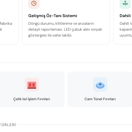
Gelişmiş Öz-Tanı Sistemi
Dahili
 fabrika
Döngü durumu, kilitlenme ve arızaların
Dahili V
ek
detaylı raporlaması. LED çubuk alev sinyali
kapanm
göstergesi ile saha takibi.
uyumlu
Çelik Isıl İşlem Fırınları
Cam Tünel Fırınları
TÜRLERI