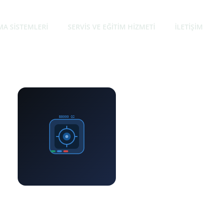
MA SISTEMLERI
SERVIS VE EĞITIM HIZMETI
İLETIŞIM
B8000 Q2