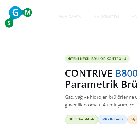
İçeriğe
geç
ANA SAYFA
HAKKIMIZDA
YA
YENI NESIL BRÜLÖR KONTROLÜ
CONTRIVE
B800
Parametrik Brü
Gaz, yağ ve hidrojen brülörlerine u
güvenlik otomatı. Alüminyum, çelik
SIL 3 Sertifikalı
IP67 Koruma
H₂ 