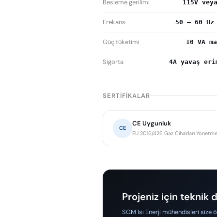
Besleme gerilimi
115V vey
Frekans
50 – 60 Hz
Güç tüketimi
10 VA ma
Sigorta
4A yavaş eri
SERTIFIKALAR
CE Uygunluk
CE
EU 2016/426 Gaz Cihazları Yönetmel
Projeniz için teknik
SGM Isı Enerji mühendisleri size 