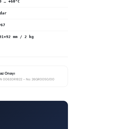
0 … +60°C
dar
P67
01×92 mm / 2 kg
az Onayı
IN 0063DR1822 – No: 26GR0050/00