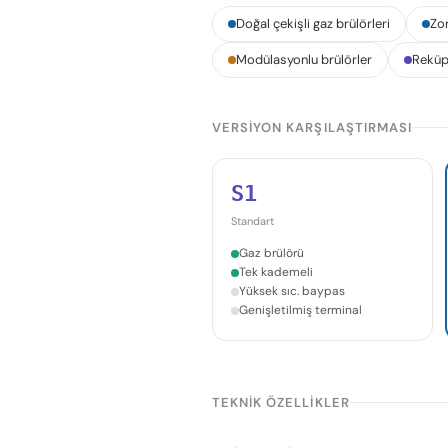
Doğal çekişli gaz brülörleri
Zor
Modülasyonlu brülörler
Reküpe
VERSIYON KARŞILAŞTIRMASI
S1
Standart
Gaz brülörü
Tek kademeli
Yüksek sıc. baypas
Genişletilmiş terminal
TEKNIK ÖZELLIKLER