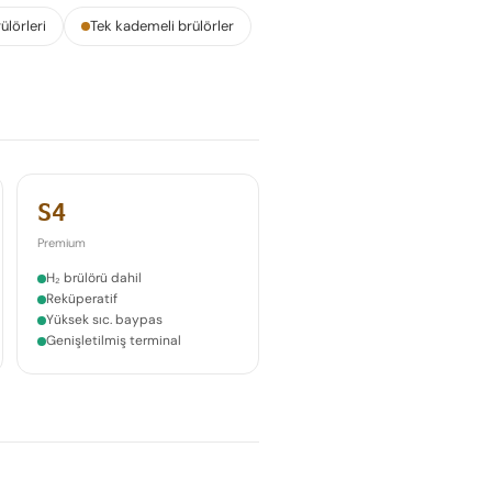
ülörleri
Tek kademeli brülörler
S4
Premium
H₂ brülörü dahil
Reküperatif
Yüksek sıc. baypas
Genişletilmiş terminal